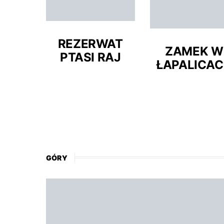
REZERWAT
ZAMEK W
PTASI RAJ
ŁAPALICA
GÓRY
PODRÓŻE PO POLSCE
POMORSKIE
BORY TUCHOLSKIE –
WARTO ODWIEDZIĆ