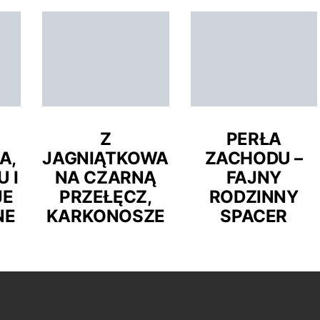
ARODOWY –
ARTO ODWIEDZIĆ
Z
PERŁA
A,
JAGNIĄTKOWA
ZACHODU –
 I
NA CZARNĄ
FAJNY
JE
PRZEŁĘCZ,
RODZINNY
NE
KARKONOSZE
SPACER