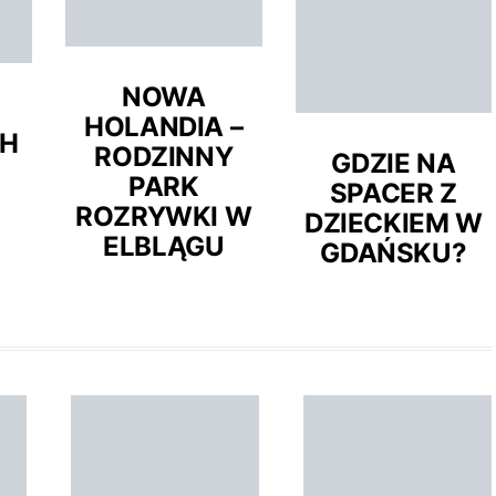
NOWA
HOLANDIA –
CH
RODZINNY
GDZIE NA
PARK
SPACER Z
ROZRYWKI W
DZIECKIEM W
ELBLĄGU
GDAŃSKU?
 MIEJSCA KTÓRE