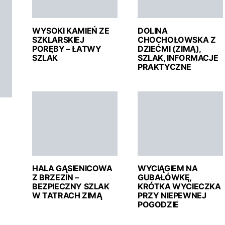
WYSOKI KAMIEŃ ZE
DOLINA
SZKLARSKIEJ
CHOCHOŁOWSKA Z
PORĘBY – ŁATWY
DZIEĆMI (ZIMĄ),
SZLAK
SZLAK, INFORMACJE
PRAKTYCZNE
HALA GĄSIENICOWA
WYCIĄGIEM NA
Z BRZEZIN –
GUBAŁÓWKĘ,
BEZPIECZNY SZLAK
KRÓTKA WYCIECZKA
W TATRACH ZIMĄ
PRZY NIEPEWNEJ
POGODZIE