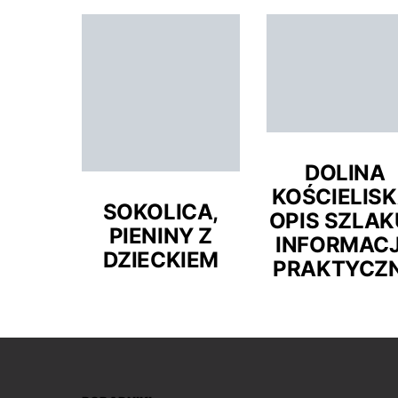
PODRÓŻE PO POLSCE
POMORSKIE
SŁOWIŃSKI PARK N
MIEJSCA, KTÓRE W
DOLINA
CZYTAJ DALEJ
KOŚCIELISK
SOKOLICA,
OPIS SZLAKU
PIENINY Z
INFORMAC
DZIECKIEM
PRAKTYCZ