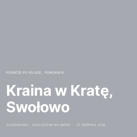
PODRÓŻE PO POLSCE
POMORSKIE
Kraina w Kratę,
Swołowo
ALEKSANDRA - ZNALEZIONE NA MAPIE
27 SIERPNIA 2018