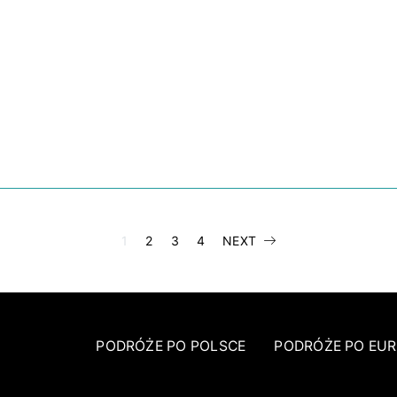
STRONICOWA
1
2
3
4
NEXT
WPISÓW
PODRÓŻE PO POLSCE
PODRÓŻE PO EUR