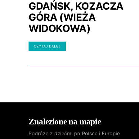
GDAŃSK, KOZACZA
GÓRA (WIEŻA
WIDOKOWA)
CZYTAJ DALEJ
Znalezione na mapie
Podróże z dziećmi po Polsce i Europie.