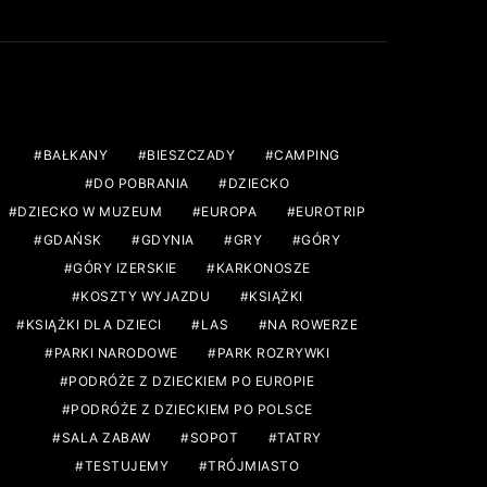
TAGS
BAŁKANY
BIESZCZADY
CAMPING
DO POBRANIA
DZIECKO
DZIECKO W MUZEUM
EUROPA
EUROTRIP
GDAŃSK
GDYNIA
GRY
GÓRY
GÓRY IZERSKIE
KARKONOSZE
KOSZTY WYJAZDU
KSIĄŻKI
KSIĄŻKI DLA DZIECI
LAS
NA ROWERZE
PARKI NARODOWE
PARK ROZRYWKI
PODRÓŻE Z DZIECKIEM PO EUROPIE
PODRÓŻE Z DZIECKIEM PO POLSCE
SALA ZABAW
SOPOT
TATRY
TESTUJEMY
TRÓJMIASTO