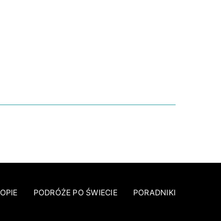
NIE
OPIE
PODRÓŻE PO ŚWIECIE
PORADNIKI