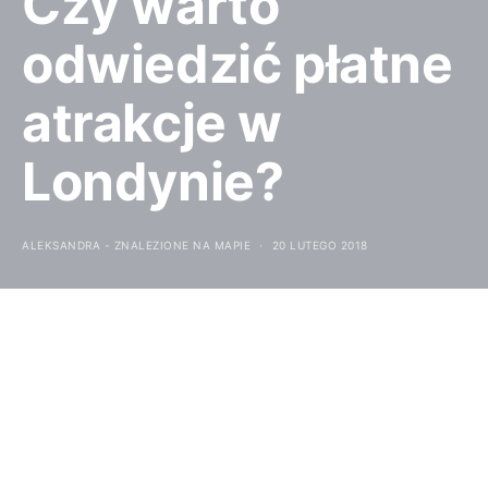
Czy warto
odwiedzić płatne
atrakcje w
Londynie?
ALEKSANDRA - ZNALEZIONE NA MAPIE
20 LUTEGO 2018
LONDYN OFERUJE
TURYSTOM MNÓSTWO
ATRAKCJI ZARÓWNO
TYCH ZUPEŁNIE