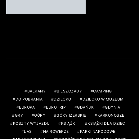
FACEBOOK
TAGS
BAŁKANY
BIESZCZADY
CAMPING
DO POBRANIA
DZIECKO
DZIECKO W MUZEUM
EUROPA
EUROTRIP
GDAŃSK
GDYNIA
GRY
GÓRY
GÓRY IZERSKIE
KARKONOSZE
KOSZTY WYJAZDU
KSIĄŻKI
KSIĄŻKI DLA DZIECI
LAS
NA ROWERZE
PARKI NARODOWE