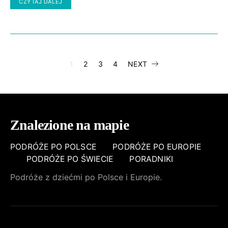
CZYTAJ DALEJ
STRONICOWA
1
2
3
4
NEXT
WPISÓW
Znalezione na mapie
PODRÓŻE PO POLSCE
PODRÓŻE PO EUROPIE
PODRÓŻE PO ŚWIECIE
PORADNIKI
Podróże z dziećmi po Polsce i Europie.