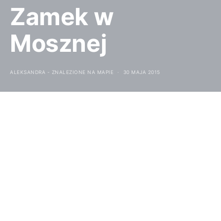
Zamek w
Mosznej
ALEKSANDRA - ZNALEZIONE NA MAPIE
30 MAJA 2015
35 km na południe od Opola znajduje się niezwykle
urokliwy zamek z 99 wieżami i 365
pomieszczeniami. Położony w ogromnym parku
oczarowuje swym urokiem przybyszy. Jednocześnie
jest jedną z największych i najbardziej
rozpoznawalnych atrakcji województwa Opolskiego.
ZAMEK W MOSZNEJ