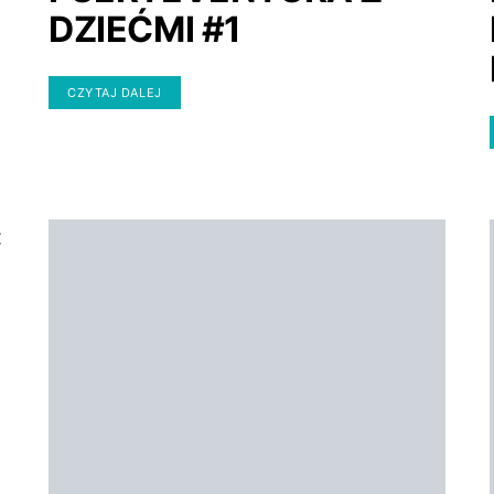
DZIEĆMI #1
CZYTAJ DALEJ
Ć