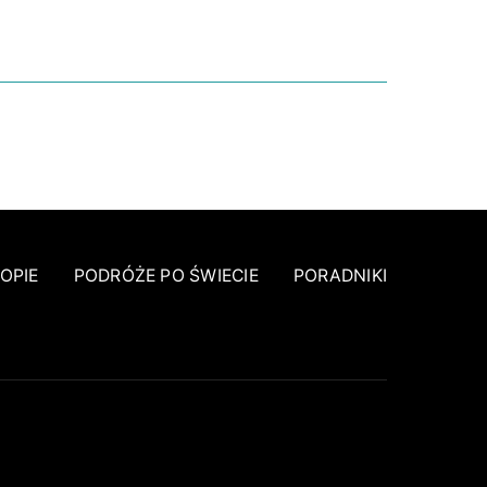
NIE
OPIE
PODRÓŻE PO ŚWIECIE
PORADNIKI
TAGS