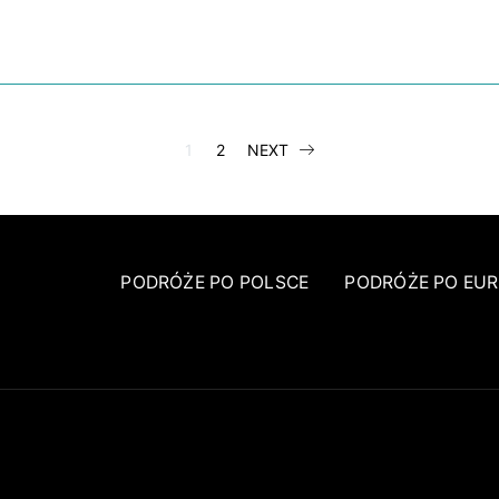
STRONICOWA
1
2
NEXT
WPISÓW
PODRÓŻE PO POLSCE
PODRÓŻE PO EUR
FACEBOOK