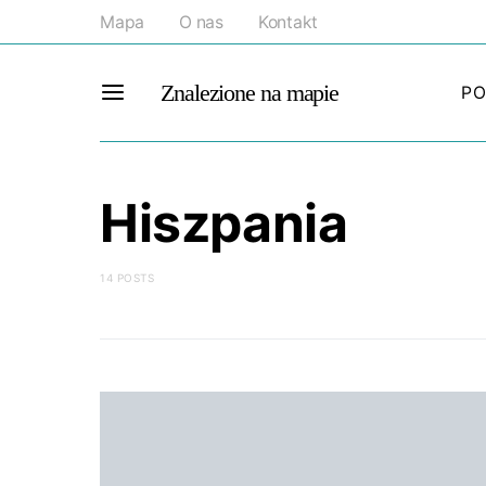
Mapa
O nas
Kontakt
Znalezione na mapie
PO
Hiszpania
14 POSTS