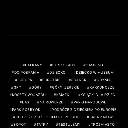
FACEBOOK
TAGS
BAŁKANY
BIESZCZADY
CAMPING
DO POBRANIA
DZIECKO
DZIECKO W MUZEUM
EUROPA
EUROTRIP
GDAŃSK
GDYNIA
GRY
GÓRY
GÓRY IZERSKIE
KARKONOSZE
KOSZTY WYJAZDU
KSIĄŻKI
KSIĄŻKI DLA DZIECI
LAS
NA ROWERZE
PARKI NARODOWE
PARK ROZRYWKI
PODRÓŻE Z DZIECKIEM PO EUROPIE
PODRÓŻE Z DZIECKIEM PO POLSCE
SALA ZABAW
SOPOT
TATRY
TESTUJEMY
TRÓJMIASTO