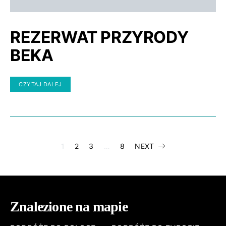
REZERWAT PRZYRODY
BEKA
CZYTAJ DALEJ
STRONICOWA
1
2
3
…
8
NEXT
WPISÓW
Znalezione na mapie