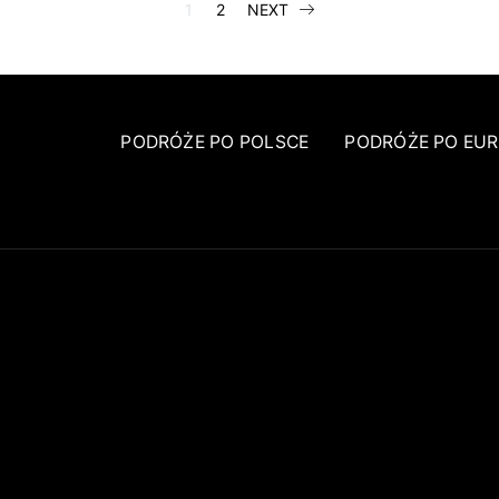
STRONICOWA
1
2
NEXT
WPISÓW
PODRÓŻE PO POLSCE
PODRÓŻE PO EUR
FACEBOOK