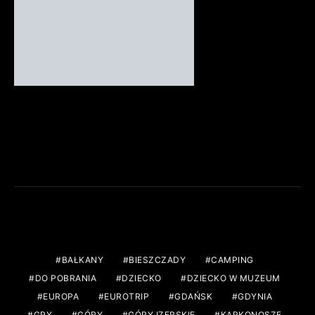
FACEBOOK
TAGS
BAŁKANY
BIESZCZADY
CAMPING
DO POBRANIA
DZIECKO
DZIECKO W MUZEUM
EUROPA
EUROTRIP
GDAŃSK
GDYNIA
GRY
GÓRY
GÓRY IZERSKIE
KARKONOSZE