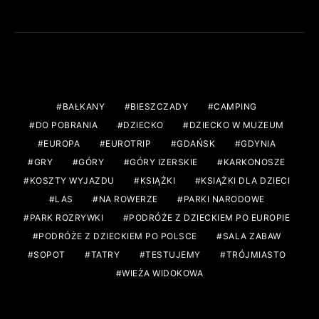
TAGS
BAŁKANY
BIESZCZADY
CAMPING
DO POBRANIA
DZIECKO
DZIECKO W MUZEUM
EUROPA
EUROTRIP
GDAŃSK
GDYNIA
GRY
GÓRY
GÓRY IZERSKIE
KARKONOSZE
KOSZTY WYJAZDU
KSIĄŻKI
KSIĄŻKI DLA DZIECI
LAS
NA ROWERZE
PARKI NARODOWE
PARK ROZRYWKI
PODRÓŻE Z DZIECKIEM PO EUROPIE
PODRÓŻE Z DZIECKIEM PO POLSCE
SALA ZABAW
SOPOT
TATRY
TESTUJEMY
TRÓJMIASTO
WIEŻA WIDOKOWA