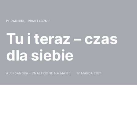
PORADNIKI
PRAKTYCZNIE
Tu i teraz – czas
dla siebie
ALEKSANDRA - ZNALEZIONE NA MAPIE
17 MARCA 2021
Dziś będzie trochę nietypowo. Nie o podróżach
samych w sobie, nie o książkach czy praktycznych
poradach, ale o mnie. Musiałam skończyć 30 lat
(dłuższą chwilę temu 😉 ) by bardziej docenić