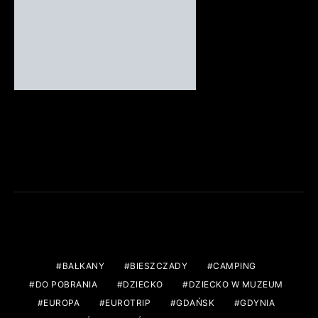
FACEBOOK
TAGS
BAŁKANY
BIESZCZADY
CAMPING
DO POBRANIA
DZIECKO
DZIECKO W MUZEUM
EUROPA
EUROTRIP
GDAŃSK
GDYNIA