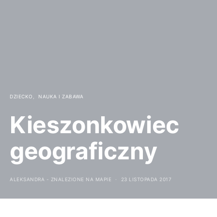
DZIECKO
NAUKA I ZABAWA
Kieszonkowiec
geograficzny
ALEKSANDRA - ZNALEZIONE NA MAPIE
23 LISTOPADA 2017