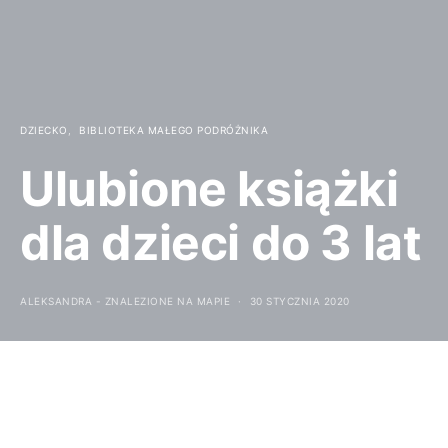
DZIECKO
BIBLIOTEKA MAŁEGO PODRÓŻNIKA
Ulubione książki
dla dzieci do 3 lat
ALEKSANDRA - ZNALEZIONE NA MAPIE
30 STYCZNIA 2020
Przez nasz dom przewinęło się już sporo dziecięcych
tytułów. Mając na stanie dwie dziewczyny w wieku