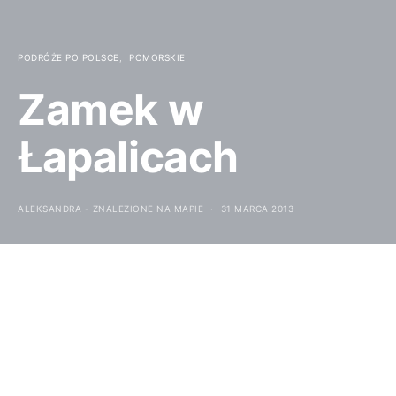
PODRÓŻE PO POLSCE
POMORSKIE
Zamek w
Łapalicach
ALEKSANDRA - ZNALEZIONE NA MAPIE
31 MARCA 2013
Łapalice to mała wieś kaszubska. Położona w
województwie Pomorskim. Ok 5 km od Kartuz i 40
km od Gdańska. Z pozoru mogłoby się zdawać, że
niczym się nie wyróżnia. Jednak znajduje się tutaj