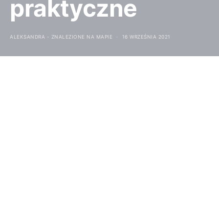
praktyczne
ALEKSANDRA - ZNALEZIONE NA MAPIE
16 WRZEŚNIA 2021
Włochy chodziły nam po głowie już od dawna.
Jednak zawsze odstraszały nas tłumy. Włochy latem
2020 były strzałem w 10. Turystów prawie nie było,
pogoda była wyśmienita. Covidowe restrykcje nie
były uciążliwe (tylko maseczki w komunikacji
publicznej i miejscach zamkniętych). Czego można
było chcieć więcej? Pięknych widoków! Z tym
właśnie dziś do Was przychodzę.
W tym wpisie przeczytasz: