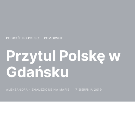
PODRÓŻE PO POLSCE
POMORSKIE
Przytul Polskę w
Gdańsku
ALEKSANDRA - ZNALEZIONE NA MAPIE
7 SIERPNIA 2019
Do końca sierpnia 2019 w Gdańsku można odwiedzić
świetną wystawę
„Przytul Polskę”.
Tytułem wstępu