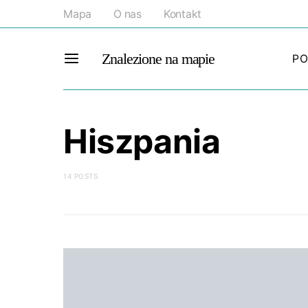
Mapa
O nas
Kontakt
Znalezione na mapie
PO
Hiszpania
14 POSTS