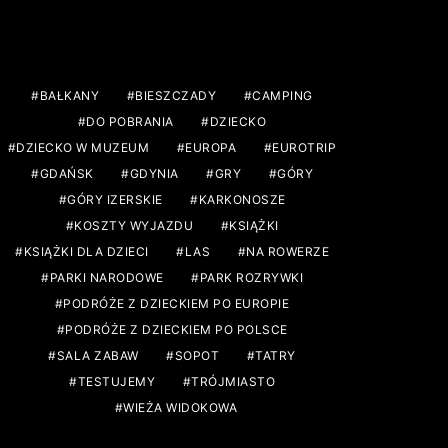
TAGS
BAŁKANY
BIESZCZADY
CAMPING
DO POBRANIA
DZIECKO
DZIECKO W MUZEUM
EUROPA
EUROTRIP
GDAŃSK
GDYNIA
GRY
GÓRY
GÓRY IZERSKIE
KARKONOSZE
KOSZTY WYJAZDU
KSIĄŻKI
KSIĄŻKI DLA DZIECI
LAS
NA ROWERZE
PARKI NARODOWE
PARK ROZRYWKI
PODRÓŻE Z DZIECKIEM PO EUROPIE
PODRÓŻE Z DZIECKIEM PO POLSCE
SALA ZABAW
SOPOT
TATRY
TESTUJEMY
TRÓJMIASTO
WIEŻA WIDOKOWA