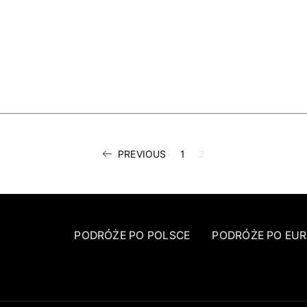
STRONICOWA
PREVIOUS
1
2
WPISÓW
PODRÓŻE PO POLSCE
PODRÓŻE PO EUR