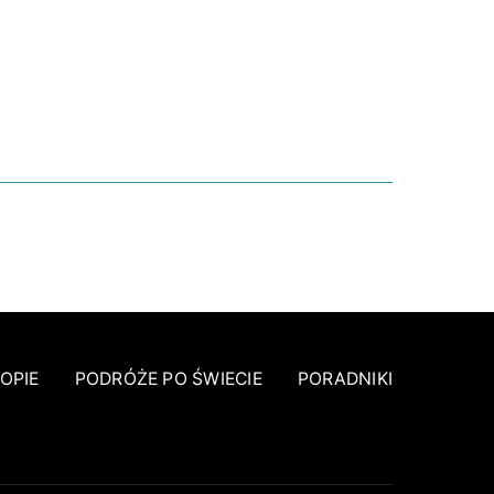
NIE
OPIE
PODRÓŻE PO ŚWIECIE
PORADNIKI