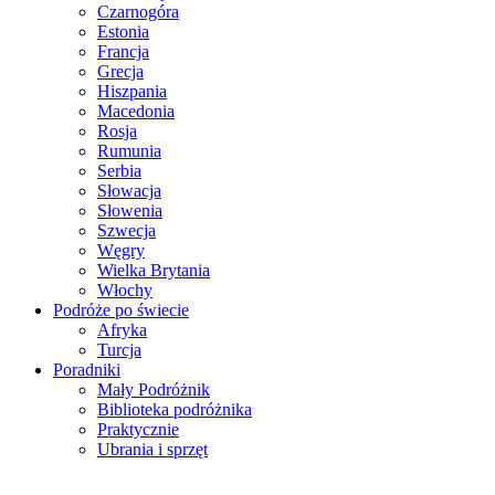
Czarnogóra
Estonia
Francja
Grecja
Hiszpania
Macedonia
Rosja
Rumunia
Serbia
Słowacja
Słowenia
Szwecja
Węgry
Wielka Brytania
Włochy
Podróże po świecie
Afryka
Turcja
Poradniki
Mały Podróżnik
Biblioteka podróżnika
Praktycznie
Ubrania i sprzęt