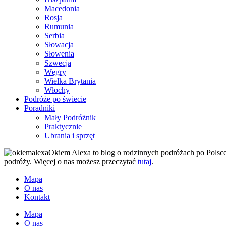
Macedonia
Rosja
Rumunia
Serbia
Słowacja
Słowenia
Szwecja
Węgry
Wielka Brytania
Włochy
Podróże po świecie
Poradniki
Mały Podróżnik
Praktycznie
Ubrania i sprzęt
Okiem Alexa to blog o rodzinnych podróżach po Polsce 
podróży. Więcej o nas możesz przeczytać
tutaj
.
Mapa
O nas
Kontakt
Mapa
O nas