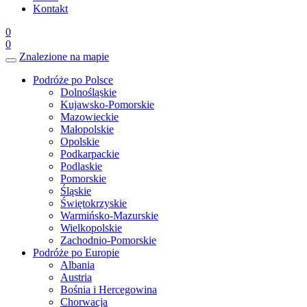
Kontakt
0
0
Znalezione na mapie
Podróże po Polsce
Dolnośląskie
Kujawsko-Pomorskie
Mazowieckie
Małopolskie
Opolskie
Podkarpackie
Podlaskie
Pomorskie
Śląskie
Świętokrzyskie
Warmińsko-Mazurskie
Wielkopolskie
Zachodnio-Pomorskie
Podróże po Europie
Albania
Austria
Bośnia i Hercegowina
Chorwacja