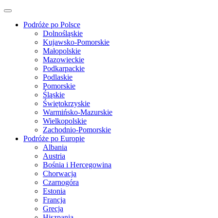
Podróże po Polsce
Dolnośląskie
Kujawsko-Pomorskie
Małopolskie
Mazowieckie
Podkarpackie
Podlaskie
Pomorskie
Śląskie
Świętokrzyskie
Warmińsko-Mazurskie
Wielkopolskie
Zachodnio-Pomorskie
Podróże po Europie
Albania
Austria
Bośnia i Hercegowina
Chorwacja
Czarnogóra
Estonia
Francja
Grecja
Hiszpania