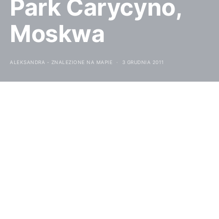
Park Carycyno,
Moskwa
ALEKSANDRA - ZNALEZIONE NA MAPIE
3 GRUDNIA 2011
W CZASIE KILKU MIESIĘCY
SPĘDZONYCH W MOSKWIE
UDAŁO MI SIĘ ODWIEDZIĆ
NIE JEDEN PARK. NA TLE
WSZYSTKICH
ODWIEDZONYCH MIEJSC