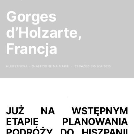
Gorges
d’Holzarte,
Francja
ALEKSANDRA - ZNALEZIONE NA MAPIE
21 PAŹDZIERNIKA 2015
JUŻ NA WSTĘPNYM
ETAPIE PLANOWANIA
PODRÓŻY DO HISZPANII