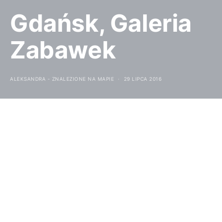
Gdańsk, Galeria
Zabawek
ALEKSANDRA - ZNALEZIONE NA MAPIE
29 LIPCA 2016
Mieliśmy ostatnio kilka wolnych
dni. W związku z tym, że
wyjątkowo nigdzie nie
wyjeżdżaliśmy postanowiliśmy
poznać nieco lepiej rodzinny
Gdańsk. Mieszkamy tu od zawsze,
a do tej pory rzadko mieliśmy