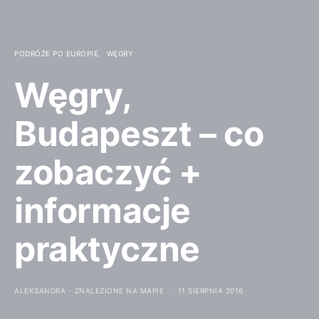
PODRÓŻE PO EUROPIE
WĘGRY
Węgry,
Budapeszt – co
zobaczyć +
informacje
praktyczne
ALEKSANDRA - ZNALEZIONE NA MAPIE
11 SIERPNIA 2016