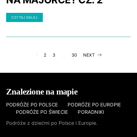
CZYTAJ DALEJ
STRONICOWA
1
2
3
…
30
NEXT
WPISÓW
Znalezione na mapie
PODRÓŻE PO POLSCE
PODRÓŻE PO EUROPIE
PODRÓŻE PO ŚWIECIE
PORADNIKI
Podróże z dziećmi po Polsce i Europie.