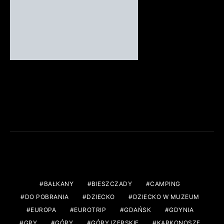
FACEBOOK
TAGS
BAŁKANY
BIESZCZADY
CAMPING
DO POBRANIA
DZIECKO
DZIECKO W MUZEUM
EUROPA
EUROTRIP
GDAŃSK
GDYNIA
GRY
GÓRY
GÓRY IZERSKIE
KARKONOSZE