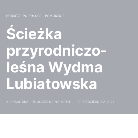
PODRÓŻE PO POLSCE
POMORSKIE
Ścieżka
przyrodniczo-
leśna Wydma
Lubiatowska
ALEKSANDRA - ZNALEZIONE NA MAPIE
19 PAŹDZIERNIKA 2021
Są takie miejsca, które od dawna znajdują się na