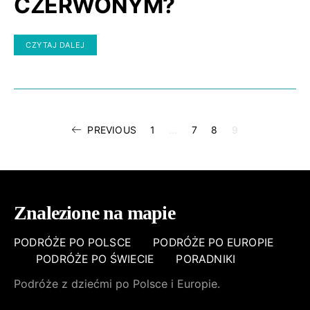
CZERWONYM?
CZYTAJ DALEJ
STRONICOWA
PREVIOUS
1
…
7
8
9
WPISÓW
Znalezione na mapie
PODRÓŻE PO POLSCE
PODRÓŻE PO EUROPIE
PODRÓŻE PO ŚWIECIE
PORADNIKI
Podróże z dziećmi po Polsce i Europie.