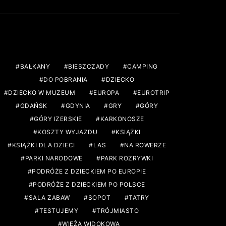
TAGS
BAŁKANY
BIESZCZADY
CAMPING
DO POBRANIA
DZIECKO
DZIECKO W MUZEUM
EUROPA
EUROTRIP
GDAŃSK
GDYNIA
GRY
GÓRY
GÓRY IZERSKIE
KARKONOSZE
KOSZTY WYJAZDU
KSIĄŻKI
KSIĄŻKI DLA DZIECI
LAS
NA ROWERZE
PARKI NARODOWE
PARK ROZRYWKI
PODRÓŻE Z DZIECKIEM PO EUROPIE
PODRÓŻE Z DZIECKIEM PO POLSCE
SALA ZABAW
SOPOT
TATRY
TESTUJEMY
TRÓJMIASTO
WIEŻA WIDOKOWA