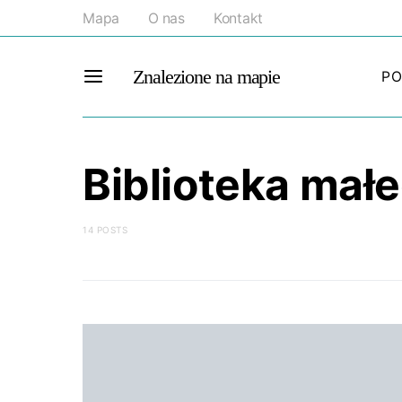
Mapa
O nas
Kontakt
Znalezione na mapie
PO
Biblioteka mał
14 POSTS