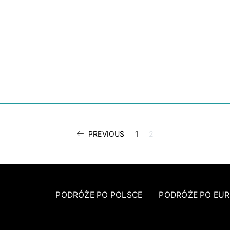
STRONICOWA
PREVIOUS
1
2
WPISÓW
PODRÓŻE PO POLSCE
PODRÓŻE PO EUR