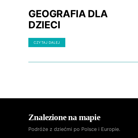
GEOGRAFIA DLA
DZIECI
CZYTAJ DALEJ
Znalezione na mapie
Podróże z dziećmi po Polsce i Europie.