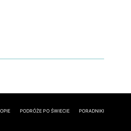
NIE
OPIE
PODRÓŻE PO ŚWIECIE
PORADNIKI