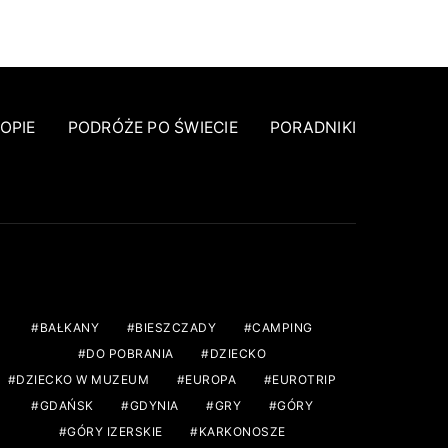
OPIE
PODRÓŻE PO ŚWIECIE
PORADNIKI
TAGS
BAŁKANY
BIESZCZADY
CAMPING
DO POBRANIA
DZIECKO
DZIECKO W MUZEUM
EUROPA
EUROTRIP
GDAŃSK
GDYNIA
GRY
GÓRY
GÓRY IZERSKIE
KARKONOSZE